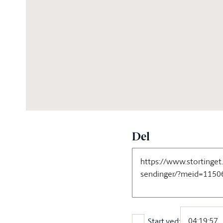
05:22:08
Del
Start ved: