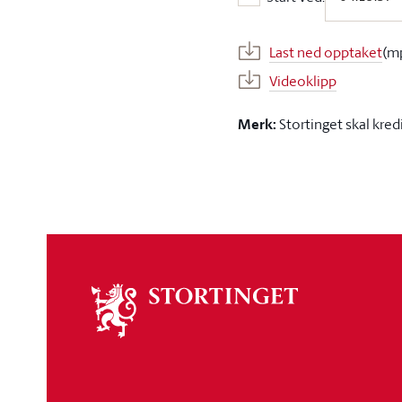
Start ved:
Last ned opptaket
(m
Videoklipp
Merk:
Stortinget skal kred
Om
stortinget