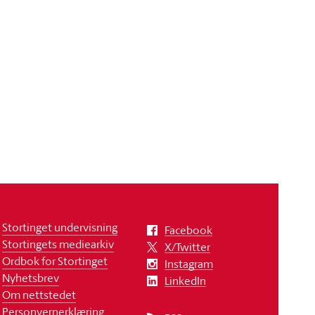
Stortinget undervisning
Facebook
Stortingets mediearkiv
X/Twitter
Ordbok for Stortinget
Instagram
Nyhetsbrev
LinkedIn
Om nettstedet
Personvernerklæring