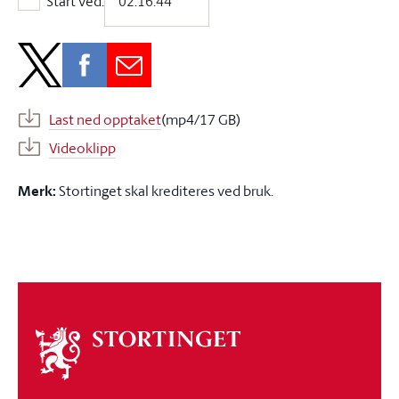
Start ved:
Start ved:
Last ned opptaket
(mp4/17 GB)
Videoklipp
Merk:
Stortinget skal krediteres ved bruk.
Om
stortinget