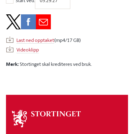
Start ved:
Start ved:
Last ned opptaket
(mp4/17 GB)
Videoklipp
Merk:
Stortinget skal krediteres ved bruk.
Om
stortinget