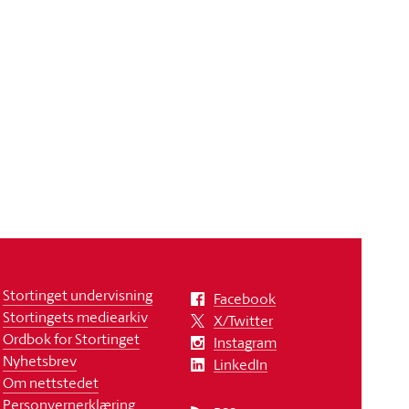
Stortinget undervisning
Facebook
Stortingets mediearkiv
X/Twitter
Ordbok for Stortinget
Instagram
Nyhetsbrev
LinkedIn
Om nettstedet
Personvernerklæring