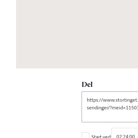
05:02:02
Del
Start ved: