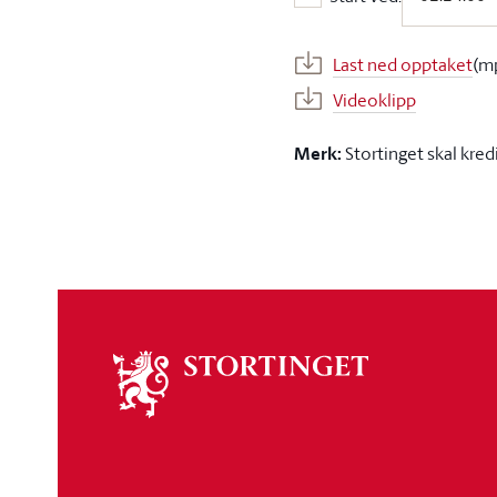
Start ved:
Last ned opptaket
(m
Videoklipp
Merk:
Stortinget skal kred
Om
stortinget