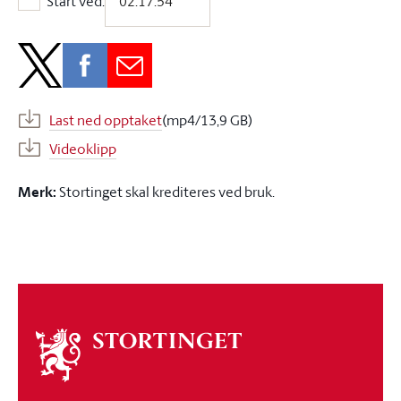
Start ved:
Start ved:
Last ned opptaket
(mp4/13,9 GB)
Videoklipp
Merk:
Stortinget skal krediteres ved bruk.
Om
stortinget