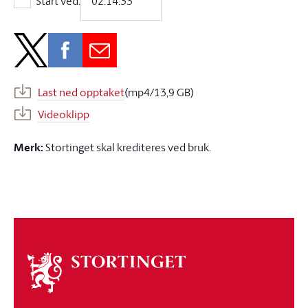
Start ved:
Start ved:
Last ned opptaket
(mp4/13,9 GB)
Videoklipp
Merk:
Stortinget skal krediteres ved bruk.
Om
stortinget