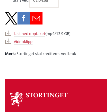
Start ved:
Start ved:
Last ned opptaket
(mp4/13,9 GB)
Videoklipp
Merk:
Stortinget skal krediteres ved bruk.
Om
stortinget