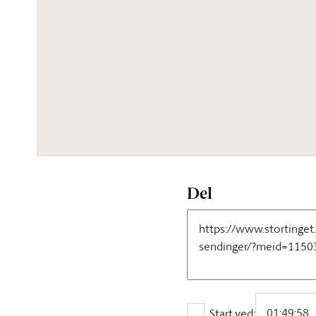
05:02:02
Del
Start ved: