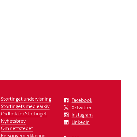
Stortinget undervisning
Facebook
Stortingets mediearkiv
X/Twitter
Ordbok for Stortinget
Instagram
Nyhetsbrev
LinkedIn
Om nettstedet
Personvernerklæring