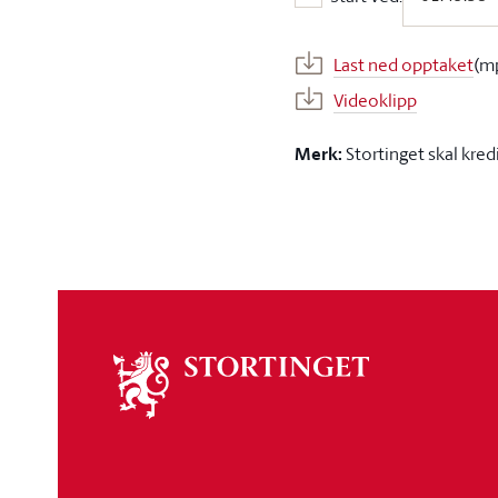
Start ved:
Last ned opptaket
(m
Videoklipp
Merk:
Stortinget skal kred
Om
stortinget