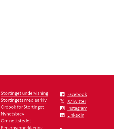
Stortinget undervisning
Facebook
Stortingets mediearkiv
X/Twitter
Ordbok for Stortinget
Instagram
Nyhetsbrev
LinkedIn
Om nettstedet
Personvernerklæring