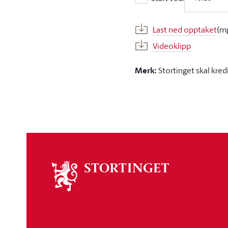
Start ved:
Last ned opptaket
(m
Videoklipp
Merk:
Stortinget skal kred
Om
stortinget