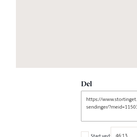
05:02:02
Del
Start ved: