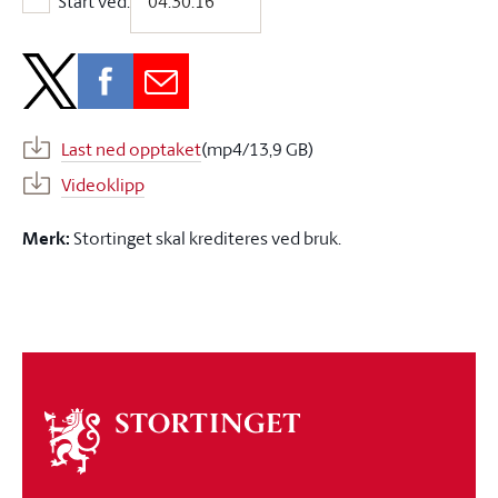
Start ved:
Start ved:
Last ned opptaket
(mp4/13,9 GB)
Videoklipp
Merk:
Stortinget skal krediteres ved bruk.
Om
stortinget