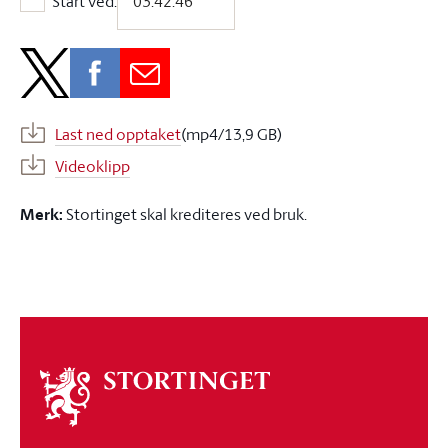
Start ved:
Start ved:
Last ned opptaket
(mp4/13,9 GB)
Videoklipp
Merk:
Stortinget skal krediteres ved bruk.
Om
stortinget