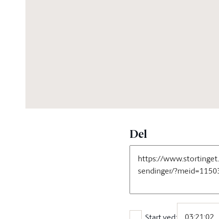
05:02:02
Del
Start ved: