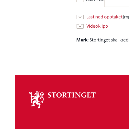
Start ved:
Last ned opptaket
(m
Videoklipp
Merk:
Stortinget skal kred
Om
stortinget