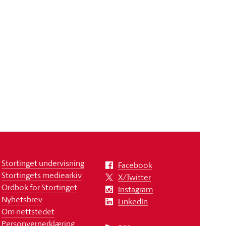
Stortinget undervisning
Facebook
Stortingets mediearkiv
X/Twitter
Ordbok for Stortinget
Instagram
Nyhetsbrev
LinkedIn
Om nettstedet
Personvernerklæring