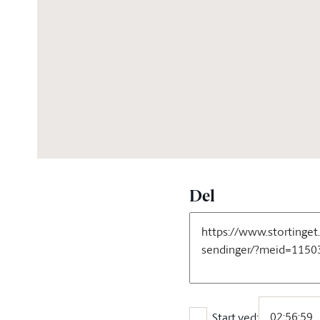
05:02:02
Del
Start ved: