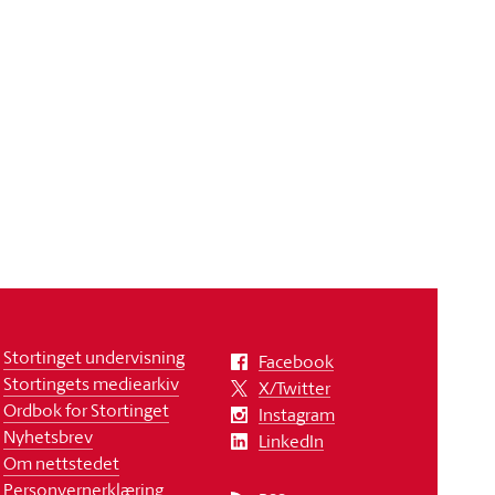
Stortinget undervisning
Facebook
Stortingets mediearkiv
X/Twitter
Ordbok for Stortinget
Instagram
Nyhetsbrev
LinkedIn
Om nettstedet
Personvernerklæring