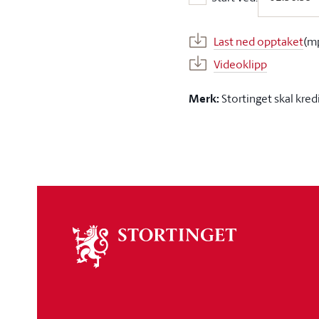
Start ved:
Last ned opptaket
(m
Videoklipp
Merk:
Stortinget skal kred
Om
stortinget