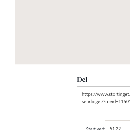
07:59:32
Del
Start ved: