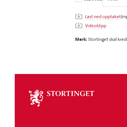
Start ved:
Last ned opptaket
(m
Videoklipp
Merk:
Stortinget skal kred
Om
stortinget