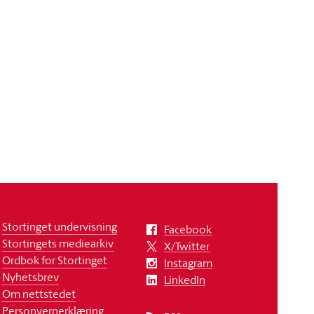
Stortinget undervisning
Facebook
Stortingets mediearkiv
X/Twitter
Ordbok for Stortinget
Instagram
Nyhetsbrev
LinkedIn
Om nettstedet
Personvernerklæring