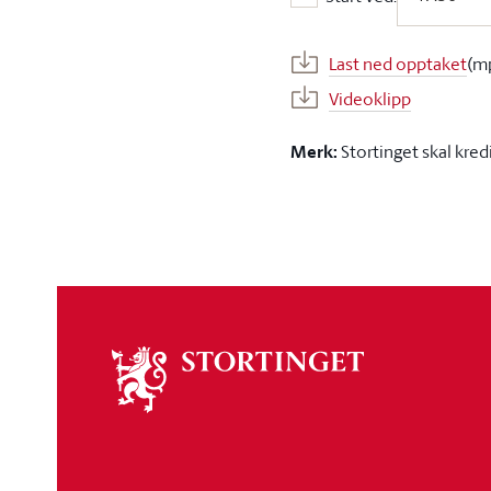
Start ved:
Last ned opptaket
(m
Videoklipp
Merk:
Stortinget skal kred
Om
stortinget