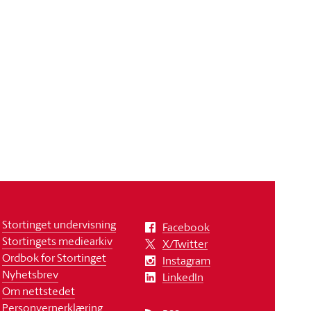
Stortinget undervisning
Facebook
Stortingets mediearkiv
X/Twitter
Ordbok for Stortinget
Instagram
Nyhetsbrev
LinkedIn
Om nettstedet
Personvernerklæring