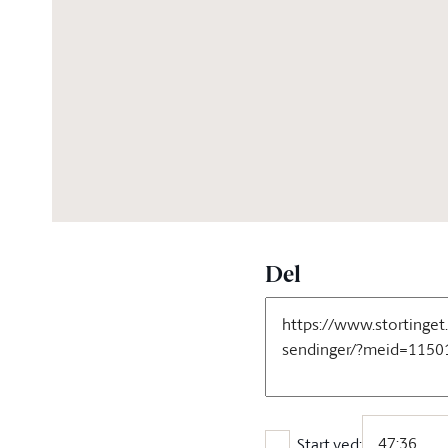
07:59:32
Del
Start ved: