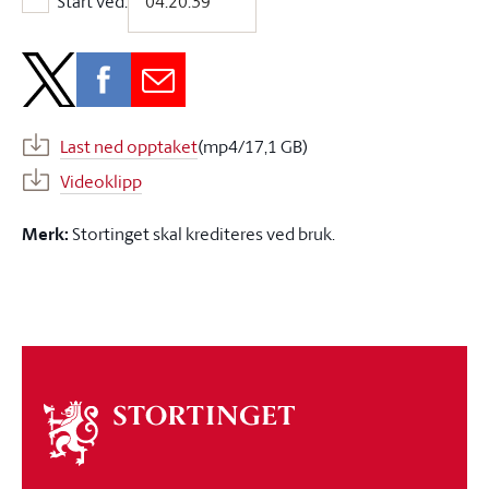
Start ved:
Start ved:
Last ned opptaket
(mp4/17,1 GB)
Videoklipp
Merk:
Stortinget skal krediteres ved bruk.
Om
stortinget