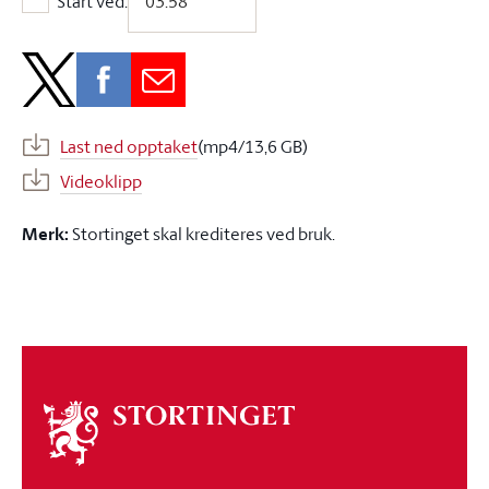
Start ved:
Start ved:
Last ned opptaket
(mp4/13,6 GB)
Videoklipp
Merk:
Stortinget skal krediteres ved bruk.
Om
stortinget