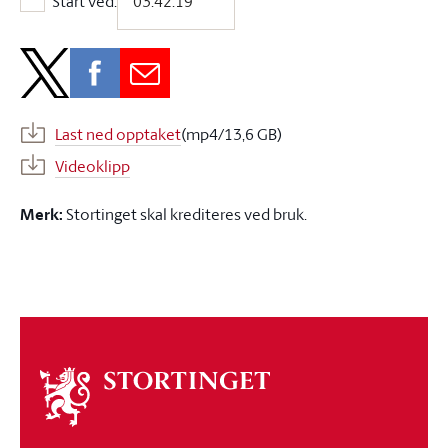
Start ved:
Start ved:
Last ned opptaket
(mp4/13,6 GB)
Videoklipp
Merk:
Stortinget skal krediteres ved bruk.
Om
stortinget