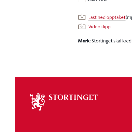
Start ved:
Last ned opptaket
(m
Videoklipp
Merk:
Stortinget skal kred
Om
stortinget