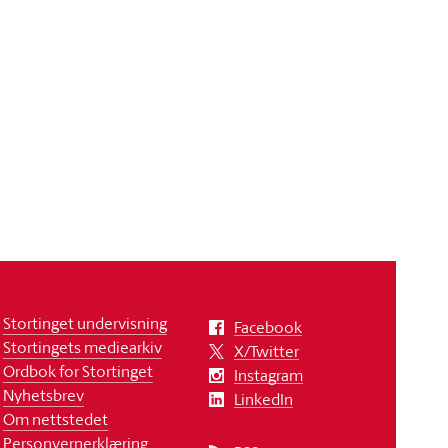
Stortinget undervisning
Facebook
Stortingets mediearkiv
X/Twitter
Ordbok for Stortinget
Instagram
Nyhetsbrev
LinkedIn
Om nettstedet
Personvernerklæring