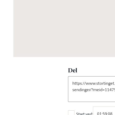
06:00:02
Del
Start ved: