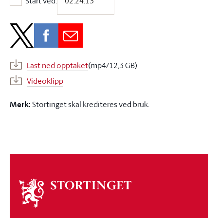
Start ved:
Start ved:
Last ned opptaket
(mp4/12,3 GB)
Videoklipp
Merk:
Stortinget skal krediteres ved bruk.
Om
stortinget