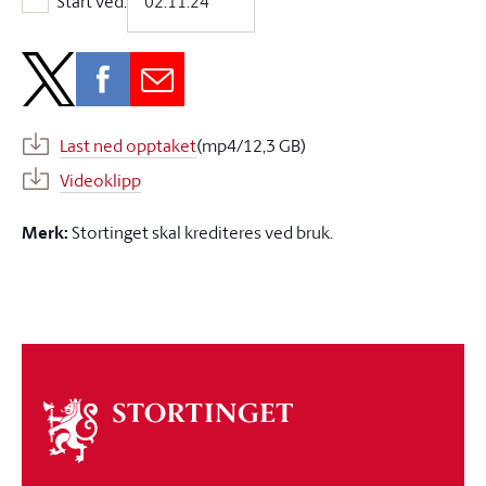
Start ved:
Start ved:
Last ned opptaket
(mp4/12,3 GB)
Videoklipp
Merk:
Stortinget skal krediteres ved bruk.
Om
stortinget