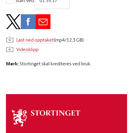
Start ved:
Start ved:
Last ned opptaket
(mp4/12,3 GB)
Videoklipp
Merk:
Stortinget skal krediteres ved bruk.
Om
stortinget