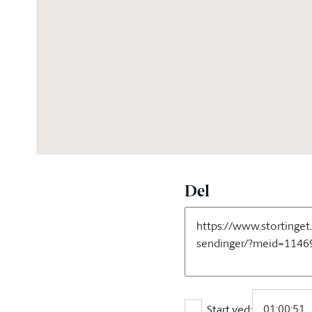
04:30:34
Del
Start ved: