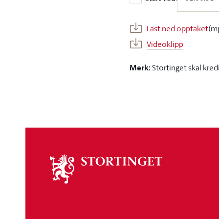
Start ved:
Last ned opptaket
(m
Videoklipp
Merk:
Stortinget skal kred
Om
stortinget