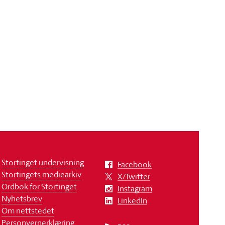
Stortinget undervisning
Facebook
Stortingets mediearkiv
X/Twitter
Ordbok for Stortinget
Instagram
Nyhetsbrev
LinkedIn
Om nettstedet
Personvernerklæring