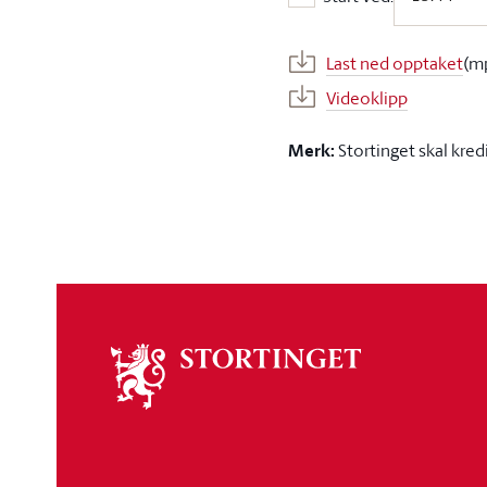
Start ved:
Last ned opptaket
(m
Videoklipp
Merk:
Stortinget skal kred
Om
stortinget