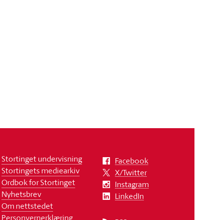
Stortinget undervisning
Facebook
Stortingets mediearkiv
X/Twitter
Ordbok for Stortinget
Instagram
Nyhetsbrev
LinkedIn
Om nettstedet
Personvernerklæring