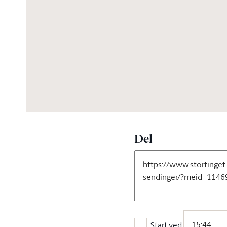
04:54:25
Del
Start ved: