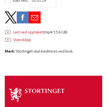
Start ved:
Start ved:
Last ned opptaket
(mp4/13,6 GB)
Videoklipp
Merk:
Stortinget skal krediteres ved bruk.
Om
stortinget