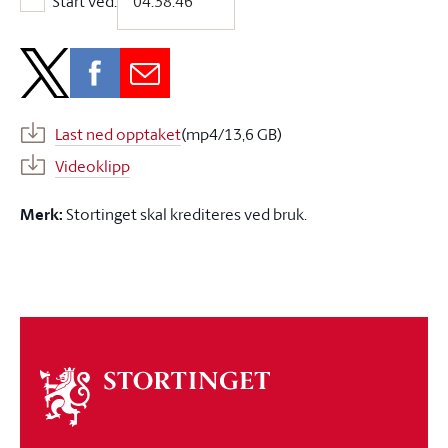
Start ved:
Start ved:
Last ned opptaket
(mp4/13,6 GB)
Videoklipp
Merk:
Stortinget skal krediteres ved bruk.
Om
stortinget