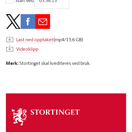
Start ved:
Start ved:
Last ned opptaket
(mp4/13,6 GB)
Videoklipp
Merk:
Stortinget skal krediteres ved bruk.
Om
stortinget