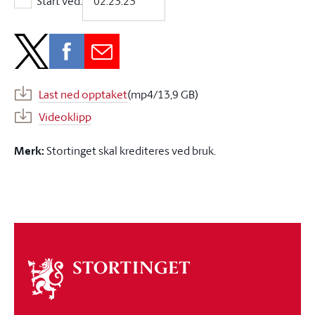
Start ved:
Start ved:
Last ned opptaket
(mp4/13,9 GB)
Videoklipp
Merk:
Stortinget skal krediteres ved bruk.
Om
stortinget