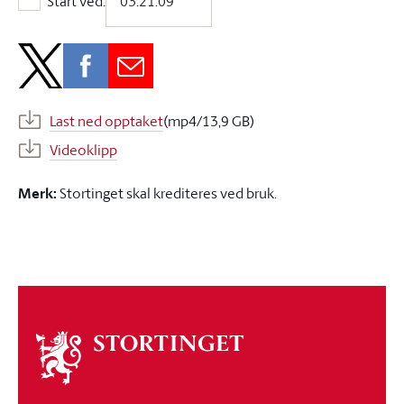
Start ved:
Start ved:
Last ned opptaket
(mp4/13,9 GB)
Videoklipp
Merk:
Stortinget skal krediteres ved bruk.
Om
stortinget