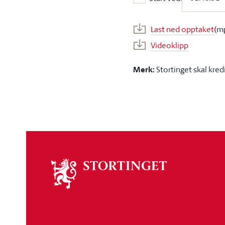
Start ved:
Last ned opptaket
(m
Videoklipp
Merk:
Stortinget skal kred
Om
stortinget