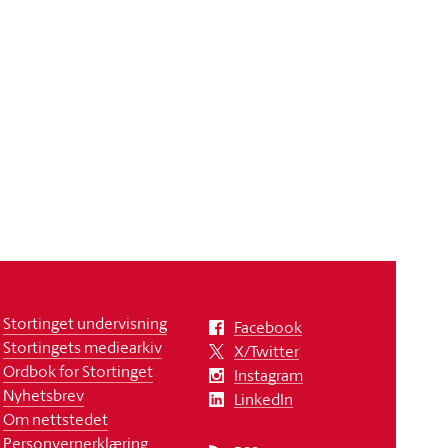
Stortinget undervisning
Facebook
Stortingets mediearkiv
X/Twitter
Ordbok for Stortinget
Instagram
Nyhetsbrev
LinkedIn
Om nettstedet
Personvernerklæring