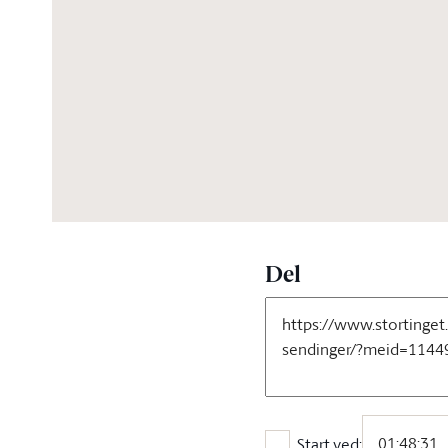
06:06:28
Del
Start ved: