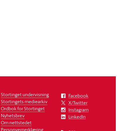
Stortinget undervisning
Facebook
Stortingets mediearkiv
X/Twitter
Ordbok for Stortinget
Instagram
Nyhetsbrev
LinkedIn
Om nettstedet
Personvernerklæring