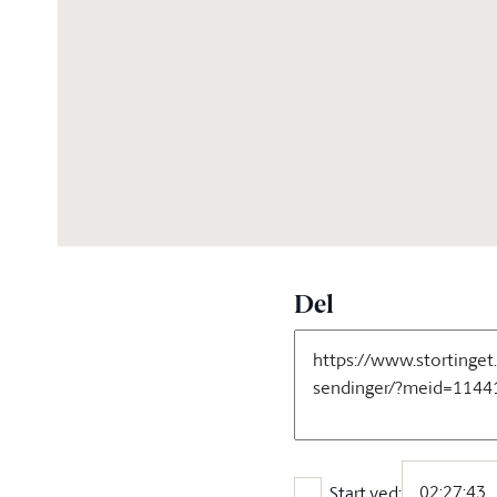
04:32:02
Del
Start ved: