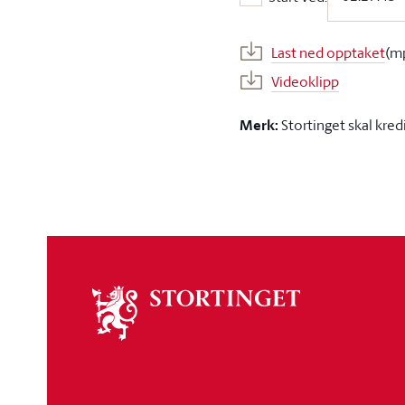
Start ved:
Last ned opptaket
(m
Videoklipp
Merk:
Stortinget skal kred
Om
stortinget