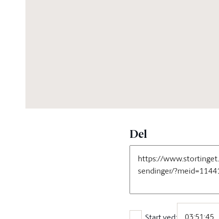
04:32:02
Del
Start ved: