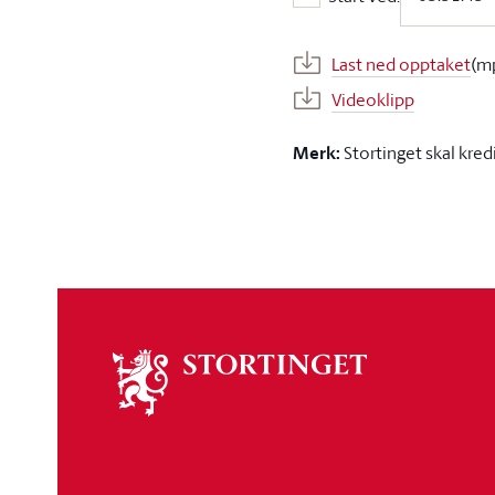
Start ved:
Last ned opptaket
(m
Videoklipp
Merk:
Stortinget skal kred
Om
stortinget