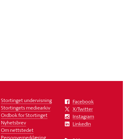
Stortinget undervisning
Facebook
Stortingets mediearkiv
X/Twitter
Ordbok for Stortinget
Instagram
Nyhetsbrev
LinkedIn
Om nettstedet
Personvernerklæring