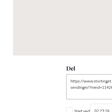
04:46:48
Del
Start ved: