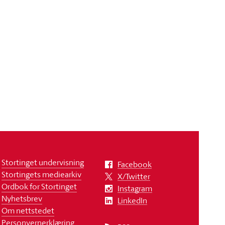
Stortinget undervisning
Facebook
Stortingets mediearkiv
X/Twitter
Ordbok for Stortinget
Instagram
Nyhetsbrev
LinkedIn
Om nettstedet
Personvernerklæring