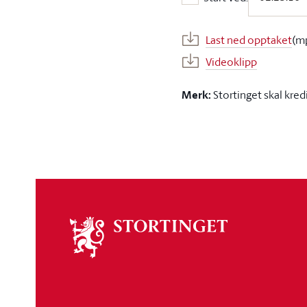
Start ved:
Last ned opptaket
(m
Videoklipp
Merk:
Stortinget skal kred
Om
stortinget