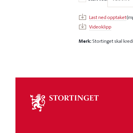
Start ved:
Last ned opptaket
(m
Videoklipp
Merk:
Stortinget skal kred
Om
stortinget