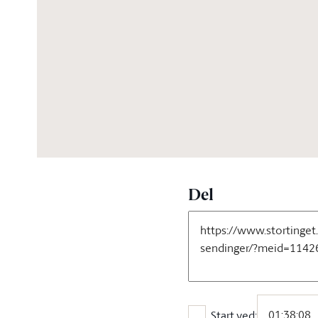
04:46:48
Del
Start ved: