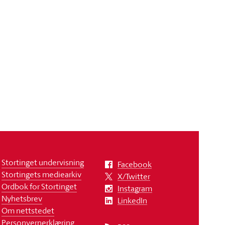
Stortinget undervisning
Facebook
Stortingets mediearkiv
X/Twitter
Ordbok for Stortinget
Instagram
Nyhetsbrev
LinkedIn
Om nettstedet
Personvernerklæring