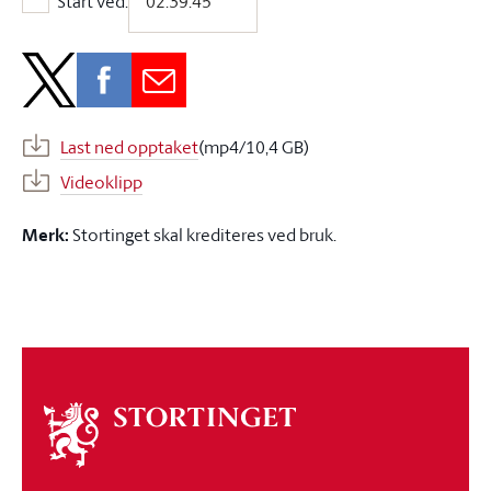
Start ved:
Start ved:
Last ned opptaket
(mp4/10,4 GB)
Videoklipp
Merk:
Stortinget skal krediteres ved bruk.
Om
stortinget