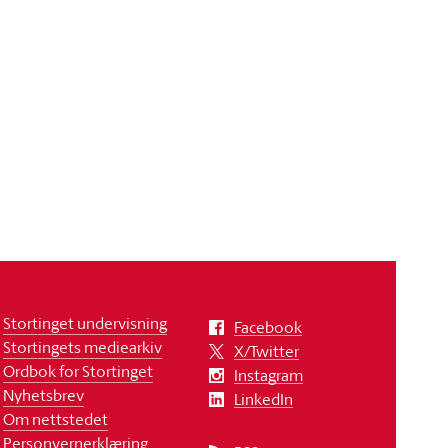
Stortinget undervisning
Facebook
Stortingets mediearkiv
X/Twitter
Ordbok for Stortinget
Instagram
Nyhetsbrev
LinkedIn
Om nettstedet
Personvernerklæring