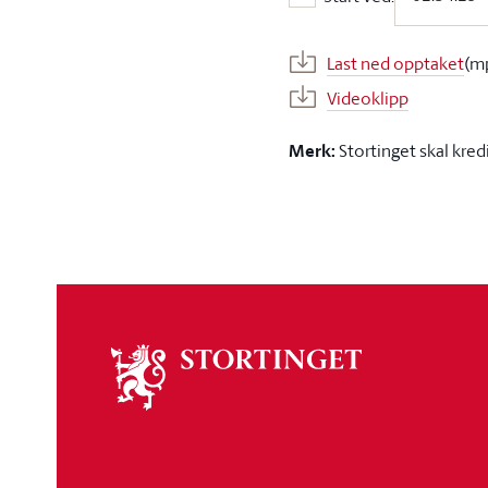
Start ved:
Last ned opptaket
(m
Videoklipp
Merk:
Stortinget skal kred
Om
stortinget