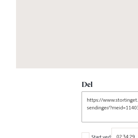
03:31:02
Del
Start ved: