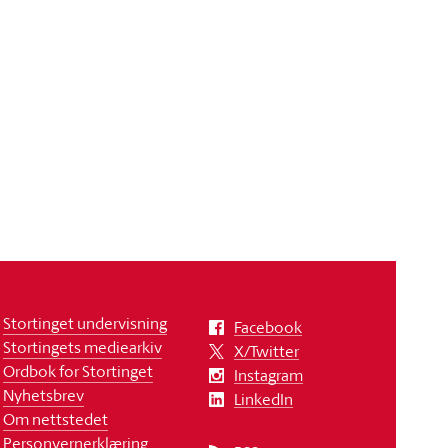
Stortinget undervisning
Facebook
Stortingets mediearkiv
X/Twitter
Ordbok for Stortinget
Instagram
Nyhetsbrev
LinkedIn
Om nettstedet
Personvernerklæring