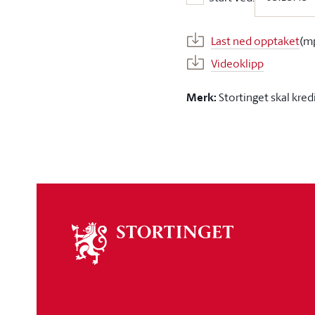
Start ved:
Last ned opptaket
(m
Videoklipp
Merk:
Stortinget skal kred
Om
stortinget