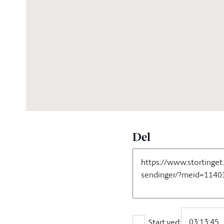
03:31:02
Del
Start ved: