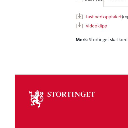
Start ved:
Last ned opptaket
(m
Videoklipp
Merk:
Stortinget skal kred
Om
stortinget