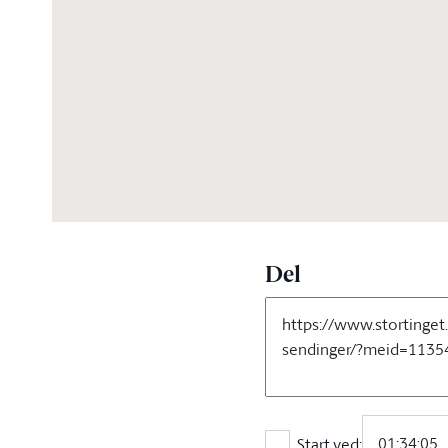
03:52:02
Del
Start ved: