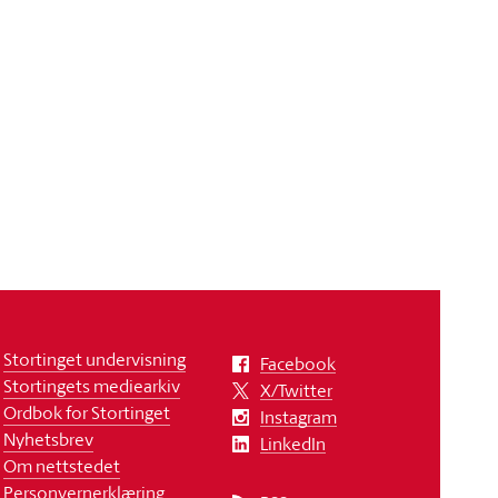
Stortinget undervisning
Facebook
Stortingets mediearkiv
X/Twitter
Ordbok for Stortinget
Instagram
Nyhetsbrev
LinkedIn
Om nettstedet
Personvernerklæring