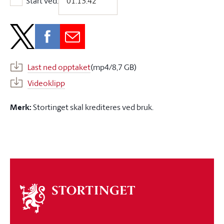
Start ved:
Start ved:
Last ned opptaket
(mp4/8,7 GB)
Videoklipp
Merk:
Stortinget skal krediteres ved bruk.
Om
stortinget