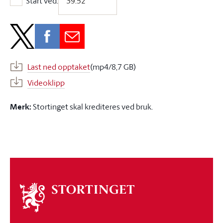
Start ved:
Start ved:
Last ned opptaket
(mp4/8,7 GB)
Videoklipp
Merk:
Stortinget skal krediteres ved bruk.
Om
stortinget