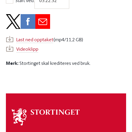
Start ved:
Start ved:
Last ned opptaket
(mp4/11,2 GB)
Videoklipp
Merk:
Stortinget skal krediteres ved bruk.
Om
stortinget