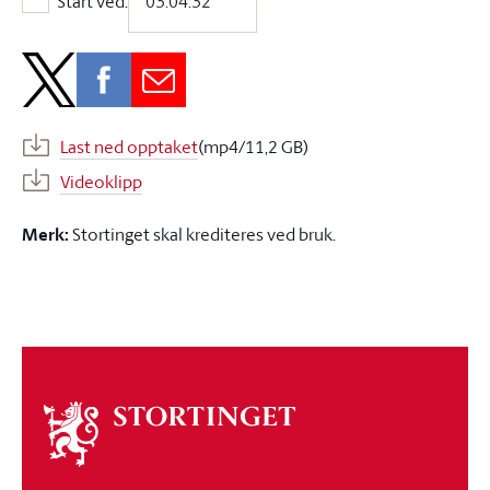
Start ved:
Start ved:
Last ned opptaket
(mp4/11,2 GB)
Videoklipp
Merk:
Stortinget skal krediteres ved bruk.
Om
stortinget