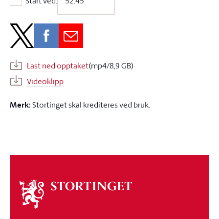
Start ved:
Start ved:
Last ned opptaket
(mp4/8,9 GB)
Videoklipp
Merk:
Stortinget skal krediteres ved bruk.
Om
stortinget