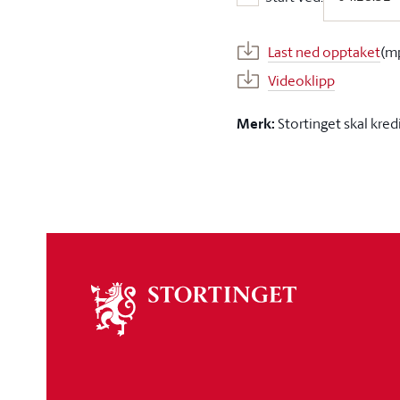
Start ved:
Last ned opptaket
(m
Videoklipp
Merk:
Stortinget skal kred
Om
stortinget