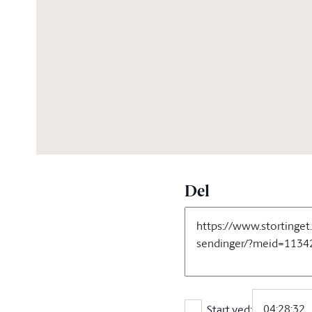
06:44:20
Del
Start ved: