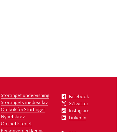
Stortinget undervisning
Facebook
Stortingets mediearkiv
X/Twitter
Ordbok for Stortinget
Instagram
Nyhetsbrev
LinkedIn
Om nettstedet
Personvernerklæring