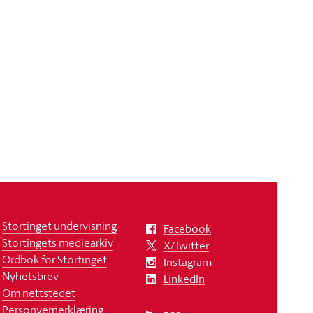
Stortinget undervisning
Facebook
Stortingets mediearkiv
X/Twitter
Ordbok for Stortinget
Instagram
Nyhetsbrev
LinkedIn
Om nettstedet
Personvernerklæring