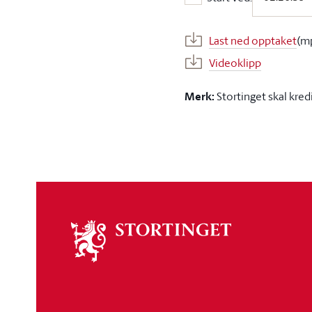
Start ved:
Last ned opptaket
(m
Videoklipp
Merk:
Stortinget skal kred
Om
stortinget