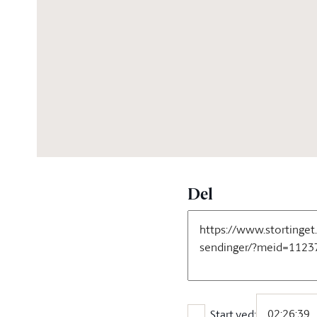
02:41:02
Del
Start ved: