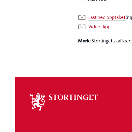
Start ved:
Last ned opptaket
(m
Videoklipp
Merk:
Stortinget skal kred
Om
stortinget