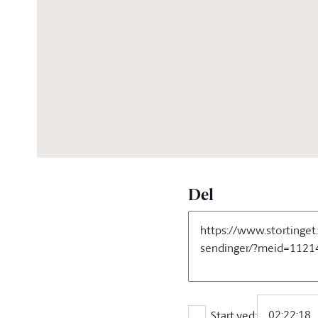
06:14:16
Del
Start ved: