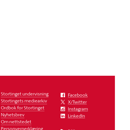
Stortinget undervisning
Facebook
Stortingets mediearkiv
X/Twitter
Ordbok for Stortinget
Instagram
Nyhetsbrev
LinkedIn
Om nettstedet
Personvernerklæring