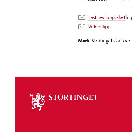
Start ved:
Last ned opptaket
(m
Videoklipp
Merk:
Stortinget skal kred
Om
stortinget