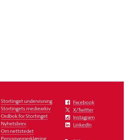
Stortinget undervisning
Facebook
Stortingets mediearkiv
X/Twitter
Ordbok for Stortinget
Instagram
Nyhetsbrev
LinkedIn
Om nettstedet
Personvernerklæring