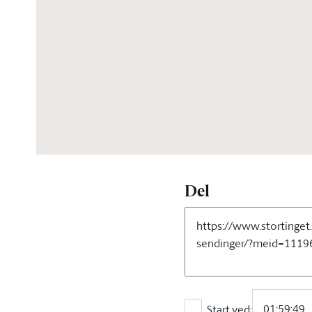
08:32:16
Del
Start ved: