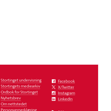
Stortinget undervisning
Facebook
Stortingets mediearkiv
X/Twitter
Ordbok for Stortinget
Instagram
Nyhetsbrev
LinkedIn
Om nettstedet
Personvernerklæring