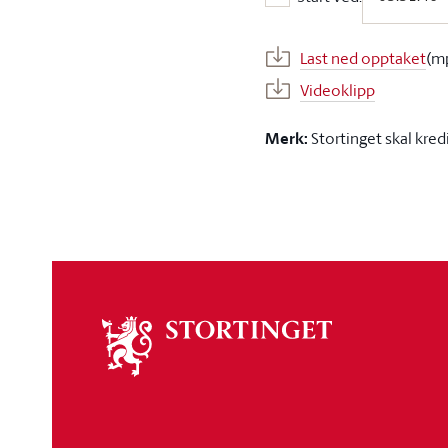
Start ved:
Last ned opptaket
(m
Videoklipp
Merk:
Stortinget skal kred
Om
stortinget