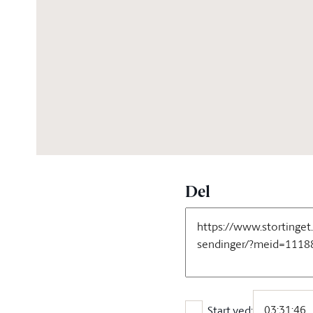
06:15:15
Del
Start ved: