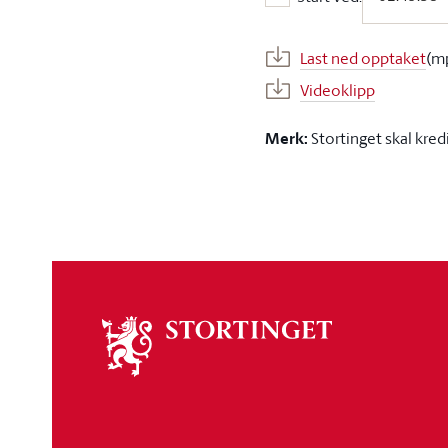
Start ved:
Last ned opptaket
(m
Videoklipp
Merk:
Stortinget skal kred
Om
stortinget