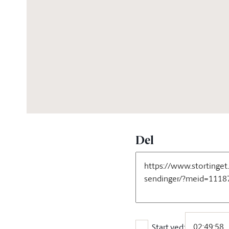
03:56:26
Del
Start ved: