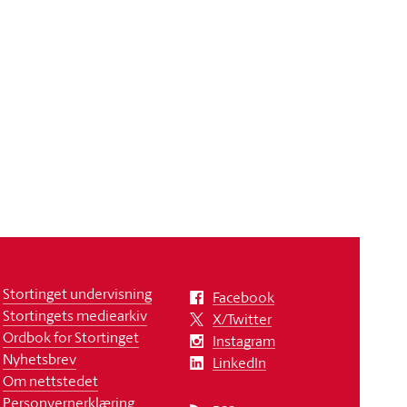
Stortinget undervisning
Facebook
Stortingets mediearkiv
X/Twitter
Ordbok for Stortinget
Instagram
Nyhetsbrev
LinkedIn
Om nettstedet
Personvernerklæring