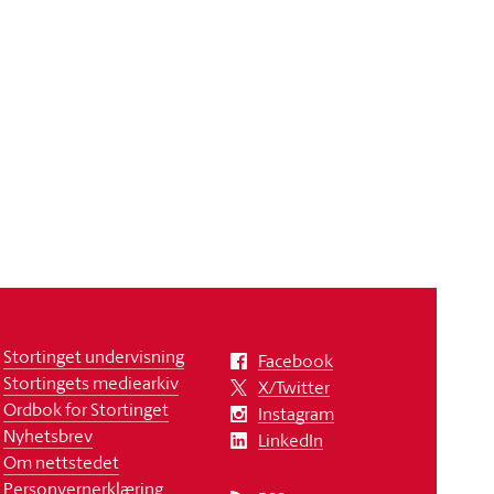
Stortinget undervisning
Facebook
Stortingets mediearkiv
X/Twitter
Ordbok for Stortinget
Instagram
Nyhetsbrev
LinkedIn
Om nettstedet
Personvernerklæring