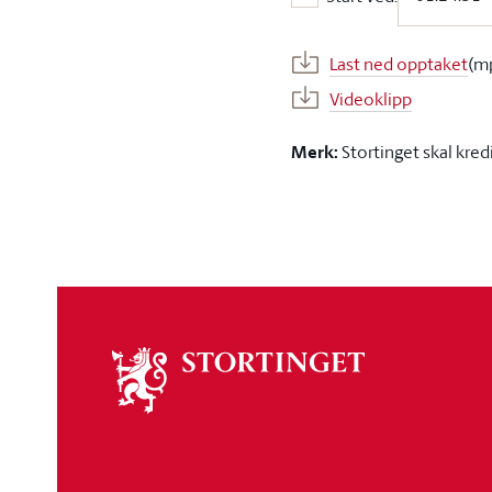
Start ved:
Last ned opptaket
(m
Videoklipp
Merk:
Stortinget skal kred
Om
stortinget