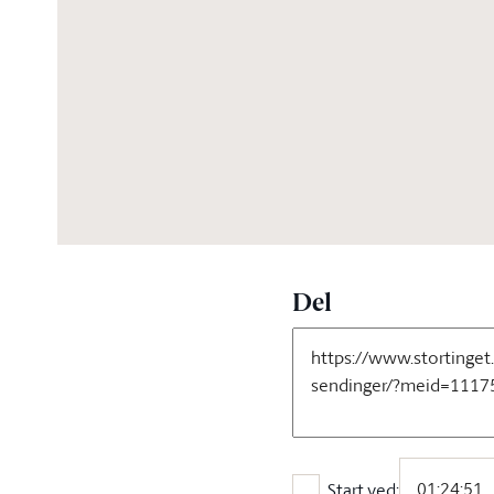
02:10:01
Del
Start ved: